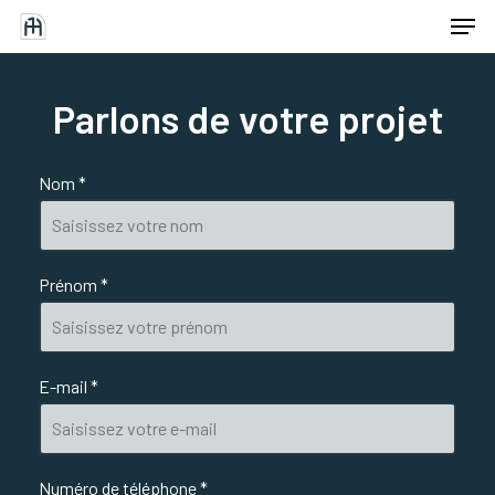
Men
Skip
to
Close
main
Menu
Parlons
de
votre
projet
content
Nom *
Prénom *
E-mail *
Numéro de téléphone *